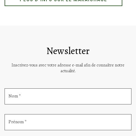
MARAÎCHAGE ARTISANAL
De la graine à l’assiette
Pour remplacer les fruits et légumes standardisés, nous nous
concentrons sur la culture de variétés anciennes afin d’offrir une
palette de goûts trop souvent oubliés. Nous cultivons diverses variétés
de fraises et de tomates, des asperges, des cerises, ainsi que des
carottes et des patates douces.
PLUS D’INFO SUR LE MARAÎCHAGE
Newsletter
Inscrivez-vous avec votre adresse e-mail afin de connaître notre