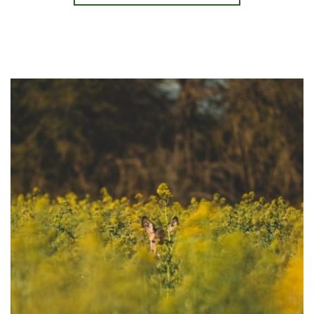
goût
Au coeur de la
région
Namuroise
, le Domaine La
Falize
compte
plus de
200 hectares de
bois
et de
terres
arables
.
En agriculture biologique
depuis 20 ans, nos pratiques agricoles et notre
philosophie
ont pour
objectif
de produire des aliments d’excellence
et de les
distribuer
en
circuit court tout en respectant la nature.
EN SAVOIR PLUS